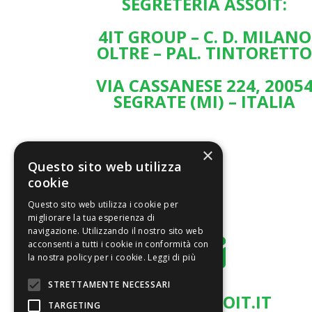
SEGRETERIA ASSOIT:
4IT GROUP – C. D. MILANO
OLTRE – PAL. TINTORETT
VIA CASSANESE 224, 2005
SEGRATE (MI) – ITALIA
×
Questo sito web utilizza
cookie
Questo sito web utilizza i cookie per
migliorare la tua esperienza di
navigazione. Utilizzando il nostro sito web

acconsenti a tutti i cookie in conformità con
la nostra policy per i cookie.
Leggi di più
STRETTAMENTE NECESSARI
INFO@ASSOIT.IT
TARGETING