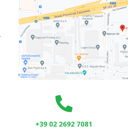
O
4

+39 02 2692 7081