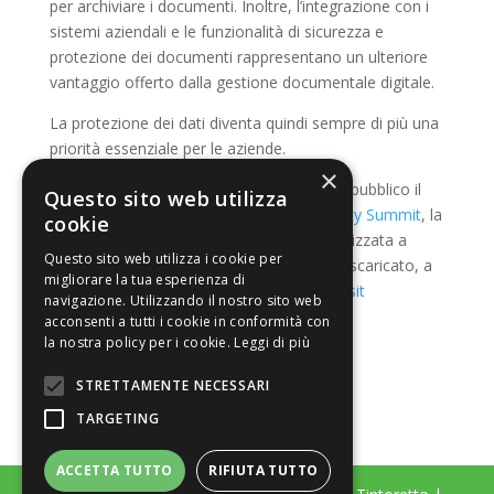
per archiviare i documenti. Inoltre, l’integrazione con i
sistemi aziendali e le funzionalità di sicurezza e
protezione dei documenti rappresentano un ulteriore
vantaggio offerto dalla gestione documentale digitale.
La protezione dei dati diventa quindi sempre di più una
priorità essenziale per le aziende.
×
Il Rapporto Clusit 2025 sarà presentato al pubblico il
Questo sito web utilizza
prossimo 11 marzo, in apertura del
Security
Summit
, la
cookie
tre giorni dedicata alla cybersecurity organizzata a
Questo sito web utilizza i cookie per
Milano da Clusit. Il Rapporto potrà essere scaricato, a
migliorare la tua esperienza di
partire dalle 12:00, su
clusit.it/rapporto-clusit
navigazione. Utilizzando il nostro sito web
acconsenti a tutti i cookie in conformità con
la nostra policy per i cookie.
Leggi di più
STRETTAMENTE NECESSARI
TARGETING
ACCETTA TUTTO
RIFIUTA TUTTO